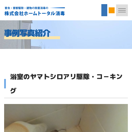
事例写真紹介
浴室のヤマトシロアリ駆除・コ－キン
グ